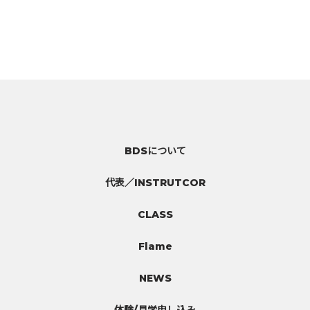
[%navi-pagenation%]
HOME
|
NEWS
|
template.list
BDSについて
代表／INSTRUTCOR
CLASS
Flame
NEWS
体験/見学申し込み