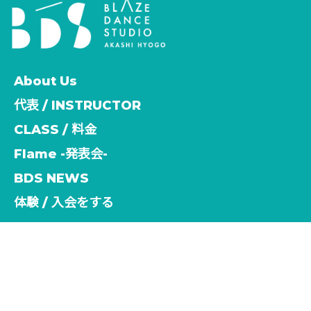
About Us
代表 / INSTRUCTOR
CLASS / 料金
Flame -発表会-
BDS NEWS
体験 / 入会をする
[%title%]
HOME
|
NEWS
|
template.detail