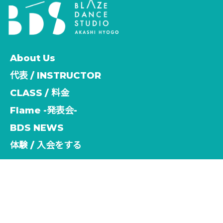
About Us
代表 / INSTRUCTOR
CLASS / 料金
Flame -発表会-
BDS NEWS
体験 / 入会をする
[%title%]
HOME
|
NEWS
|
template.detail