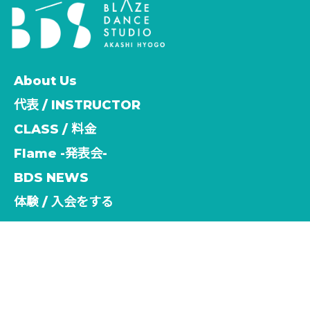
About Us
代表 / INSTRUCTOR
CLASS / 料金
Flame -発表会-
BDS NEWS
体験 / 入会をする
[%title%]
HOME
|
NEWS
|
template.detail